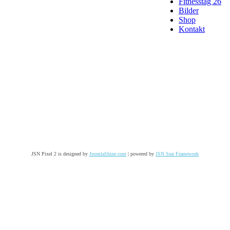
Fitnesstag 26
Bilder
Shop
Kontakt
JSN Pixel 2 is designed by
JoomlaShine.com
| powered by
JSN Sun Framework