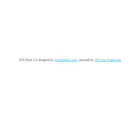
JSN Pixel 2 is designed by
JoomlaShine.com
| powered by
JSN Sun Framework