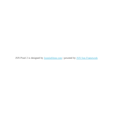
JSN Pixel 2 is designed by
JoomlaShine.com
| powered by
JSN Sun Framework