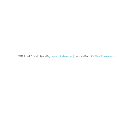
JSN Pixel 2 is designed by
JoomlaShine.com
| powered by
JSN Sun Framework