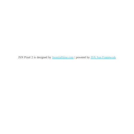
JSN Pixel 2 is designed by
JoomlaShine.com
| powered by
JSN Sun Framework