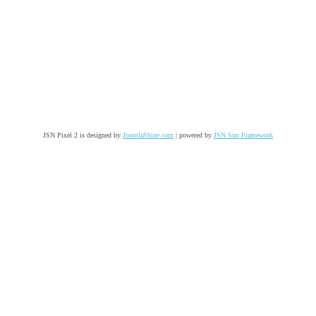
JSN Pixel 2 is designed by
JoomlaShine.com
| powered by
JSN Sun Framework