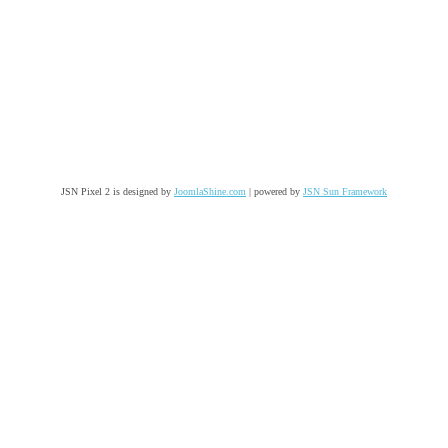
JSN Pixel 2 is designed by
JoomlaShine.com
| powered by
JSN Sun Framework