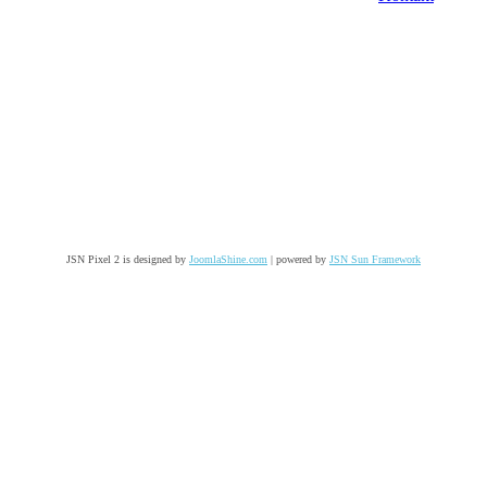
JSN Pixel 2 is designed by
JoomlaShine.com
| powered by
JSN Sun Framework