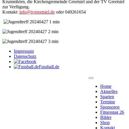
Krummhörn, die Kirchengremeinde Greetsiel und der TV Greetsiel
zur Verfügung.
Kontakt:
info@tvgreetsiel.de
oder 049261654
Impressum
Datenschutz
Fussball.de
Home
Aktuelles
Sparten
Termine
Sponsoren
Fitnesstag 26
Bilder
Shop
Kontakt