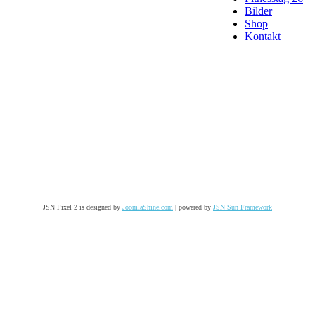
Bilder
Shop
Kontakt
JSN Pixel 2 is designed by
JoomlaShine.com
| powered by
JSN Sun Framework