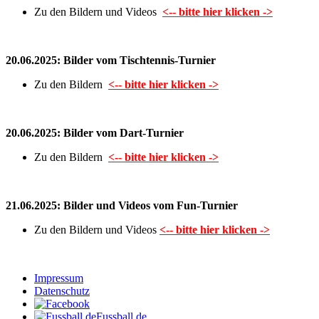
Zu den Bildern und Videos
<-- bitte hier klicken ->
20.06.2025:
Bilder vom Tischtennis-Turnier
Zu den Bildern
<-- bitte hier klicken ->
20.06.2025:
Bilder vom Dart-Turnier
Zu den Bildern
<-- bitte hier klicken ->
21.06.2025:
Bilder und Videos vom Fun-Turnier
Zu den Bildern und Videos
<-- bitte hier klicken ->
Impressum
Datenschutz
Fussball.de