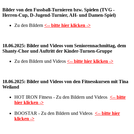
Bilder von den Fussball-Turnieren bzw. Spielen (TVG -
Herren-Cup, D-Jugend-Turnier, AH- und Damen-Spiel)
Zu den Bildern
<-- bitte hier klicken ->
18.06.2025:
Bilder und Videos vom Seniorennachmittag, dem
Shanty-Chor und Auftritt der Kinder-Turnen-Gruppe
Zu den Bildern und Videos
<-- bitte hier klicken ->
18.06.2025:
Bilder und Videos von den Fitnesskursen mit Tina
Weiland
HOT IRON Fitness - Zu den Bildern und Videos
<-- bitte
hier klicken ->
BOOSTAR - Zu den Bildern und Videos
<-- bitte hier
klicken ->