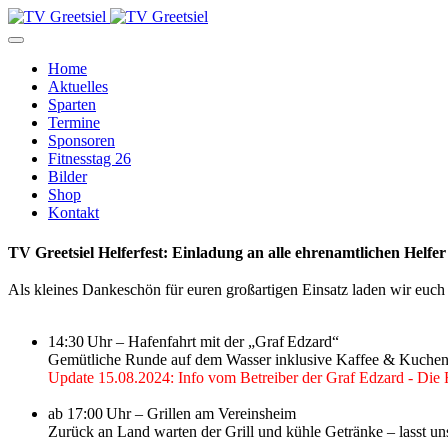
Home
Aktuelles
Sparten
Termine
Sponsoren
Fitnesstag 26
Bilder
Shop
Kontakt
TV Greetsiel Helferfest: Einladung an alle ehrenamtlichen Helf
Als kleines Dankeschön für euren großartigen Einsatz laden wir euc
14:30 Uhr – Hafenfahrt mit der „Graf Edzard“
Gemütliche Runde auf dem Wasser inklusive Kaffee & Kuche
Update 15.08.2024: Info vom Betreiber der Graf Edzard - Die Fa
ab 17:00 Uhr – Grillen am Vereinsheim
Zurück an Land warten der Grill und kühle Getränke – lasst u