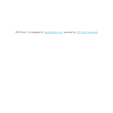
JSN Pixel 2 is designed by
JoomlaShine.com
| powered by
JSN Sun Framework