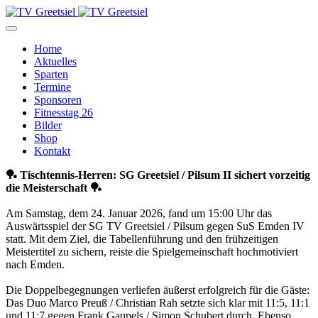
Home
Aktuelles
Sparten
Termine
Sponsoren
Fitnesstag 26
Bilder
Shop
Kontakt
🏓 Tischtennis-Herren: SG Greetsiel / Pilsum II sichert vorzeitig
die Meisterschaft 🏓
Am Samstag, dem 24. Januar 2026, fand um 15:00 Uhr das
Auswärtsspiel der SG TV Greetsiel / Pilsum gegen SuS Emden IV
statt. Mit dem Ziel, die Tabellenführung und den frühzeitigen
Meistertitel zu sichern, reiste die Spielgemeinschaft hochmotiviert
nach Emden.
Die Doppelbegegnungen verliefen äußerst erfolgreich für die Gäste:
Das Duo Marco Preuß / Christian Rah setzte sich klar mit 11:5, 11:1
und 11:7 gegen Frank Gaupels / Simon Schubert durch. Ebenso