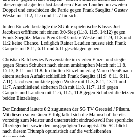
überzeugend agierten Jost Jacobsen / Rainer Laudien im zweiten
Doppel und entschieden die Partie gegen Frank Saeglitz / Gustav
Weske mit 11:2, 11:6 und 11:7 für sich.
In den Einzeln bestätigte die SG ihre spielerische Klasse. Jost
Jacobsen eröffnete mit einem 3:0-Sieg (11:8, 11:5, 14:12) gegen
Frank Saeglitz. Marco Preuß ließ Gustav Weske mit 11:9, 11:8 und
11:2 keine Chance. Lediglich Rainer Laudien musste sich Frank
Gaupels mit 8:11, 6:11 und 6:11 geschlagen geben.
Christian Rah bewies Nervenstärke im vierten Einzel und siegte
gegen Simon Schubert nach einem umkämpften Match mit 11:8,
15:13, 8:11 und 11:8. Im fünften Einzel unterlag Marco Preuß nach
einem starken Auftakt schließlich Frank Saeglitz (11:9, 6:11, 6:11,
7:11). Jacobsen punktete gegen Weske mit 11:3, 8:11, 13:11 und
11:7. Anschließend sicherten Rah mit 11:8, 11:7, 11:6 gegen
Gaupels und Laudien mit 11:6, 11:5, 11:8 gegen Schubert die letzten
beiden Einzelsiege.
Der Endstand lautete 8:2 zugunsten der SG TV Greetsiel / Pilsum.
Mit diesem souveränen Erfolg krönt sich die Mannschaft bereits
vorzeitig zum Meister und unterstreicht eindrucksvoll ihre sportliche
Überlegenheit sowie den ausgeprägten Teamgeist. Die SG blickt
nach diesem Triumph optimistisch auf die verbleibenden
Saisonspiele.