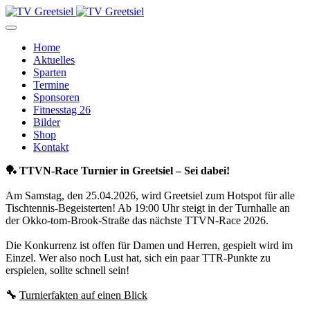
Home
Aktuelles
Sparten
Termine
Sponsoren
Fitnesstag 26
Bilder
Shop
Kontakt
🏓 TTVN‑Race Turnier in Greetsiel – Sei dabei!
Am Samstag, den 25.04.2026, wird Greetsiel zum Hotspot für alle
Tischtennis‑Begeisterten! Ab 19:00 Uhr steigt in der Turnhalle an
der Okko‑tom‑Brook‑Straße das nächste TTVN‑Race 2026.
Die Konkurrenz ist offen für Damen und Herren, gespielt wird im
Einzel. Wer also noch Lust hat, sich ein paar TTR‑Punkte zu
erspielen, sollte schnell sein!
🔧
Turnierfakten auf einen Blick