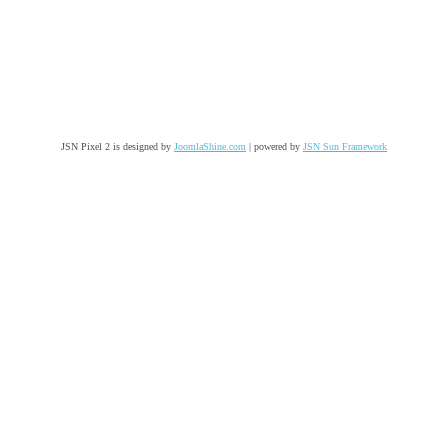
JSN Pixel 2 is designed by
JoomlaShine.com
| powered by
JSN Sun Framework