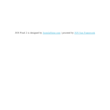
JSN Pixel 2 is designed by
JoomlaShine.com
| powered by
JSN Sun Framework