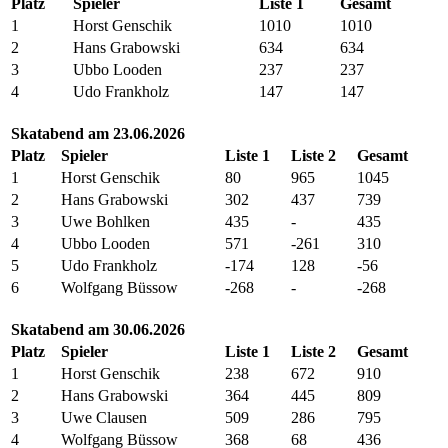
Platz
Spieler
Liste 1
Gesamt
1
Horst Genschik
1010
1010
2
Hans Grabowski
634
634
3
Ubbo Looden
237
237
4
Udo Frankholz
147
147
Skatabend am 23.06.2026
Platz
Spieler
Liste 1
Liste 2
Gesamt
1
Horst Genschik
80
965
1045
2
Hans Grabowski
302
437
739
3
Uwe Bohlken
435
-
435
4
Ubbo Looden
571
-261
310
5
Udo Frankholz
-174
128
-56
6
Wolfgang Büssow
-268
-
-268
Skatabend am 30.06.2026
Platz
Spieler
Liste 1
Liste 2
Gesamt
1
Horst Genschik
238
672
910
2
Hans Grabowski
364
445
809
3
Uwe Clausen
509
286
795
4
Wolfgang Büssow
368
68
436