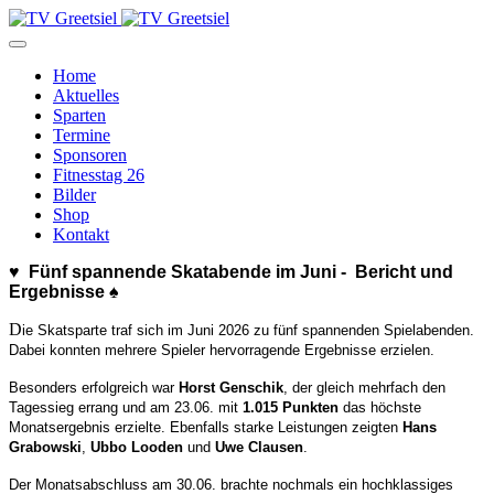
Home
Aktuelles
Sparten
Termine
Sponsoren
Fitnesstag 26
Bilder
Shop
Kontakt
♥️ Fünf spannende Skatabende im Juni - Bericht und
Ergebnisse ♠️
D
ie Skatsparte traf sich im Juni 2026 zu fünf spannenden Spielabenden.
Dabei konnten mehrere Spieler hervorragende Ergebnisse erzielen.
Besonders erfolgreich war
Horst Genschik
, der gleich mehrfach den
Tagessieg errang und am 23.06. mit
1.015 Punkten
das höchste
Monatsergebnis erzielte. Ebenfalls starke Leistungen zeigten
Hans
Grabowski
,
Ubbo Looden
und
Uwe Clausen
.
Der Monatsabschluss am 30.06. brachte nochmals ein hochklassiges