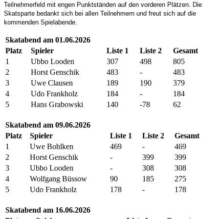
Teilnehmerfeld mit engen Punktständen auf den vorderen Plätzen. Die
Skatsparte bedankt sich bei allen Teilnehmern und freut sich auf die
kommenden Spielabende.
Skatabend am 01.06.2026
Platz
Spieler
Liste 1
Liste 2
Gesamt
1
Ubbo Looden
307
498
805
2
Horst Genschik
483
-
483
3
Uwe Clausen
189
190
379
4
Udo Frankholz
184
-
184
5
Hans Grabowski
140
-78
62
Skatabend am 09.06.2026
Platz
Spieler
Liste 1
Liste 2
Gesamt
1
Uwe Bohlken
469
-
469
2
Horst Genschik
-
399
399
3
Ubbo Looden
-
308
308
4
Wolfgang Büssow
90
185
275
5
Udo Frankholz
178
-
178
Skatabend am 16.06.2026