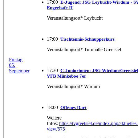
17:00
E-Jugend: JSG Leybucht-Wirdum - S
Engerhafe II
Veranstaltungsort* Leybucht
17:00
Tischtennis-Schnupperkurs
Veranstaltungsort* Turnhalle Greetsiel
Freitag
05.
17:30
September
C-Juniorinnen: JSG Wirdum/Greetsiel
VFB Münkeboe 7er
Veranstaltungsort* Wirdum
18:00
Offenes Dart
Weitere
Infos:
https://tvgreetsiel.de/index.php/aktuelles-
view/575