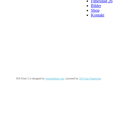
Fitnesstag 26
Bilder
Shop
Kontakt
JSN Pixel 2 is designed by
JoomlaShine.com
| powered by
JSN Sun Framework