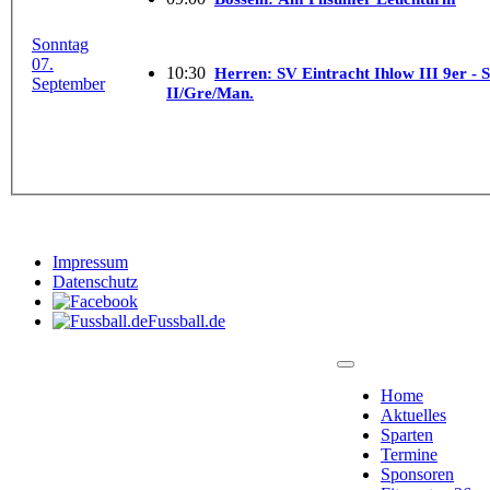
Sonntag
07.
10:30
Herren: SV Eintracht Ihlow III 9er -
September
II/Gre/Man.
Impressum
Datenschutz
Fussball.de
Home
Aktuelles
Sparten
Termine
Sponsoren